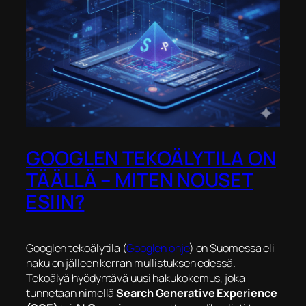
GOOGLEN TEKOÄLYTILA ON
TÄÄLLÄ – MITEN NOUSET
ESIIN?
​Googlen tekoälytila (
Googlen ohje
) on Suomessa eli
haku on jälleen kerran mullistuksen edessä.
Tekoälyä hyödyntävä uusi hakukokemus, joka
tunnetaan nimellä
Search Generative Experience