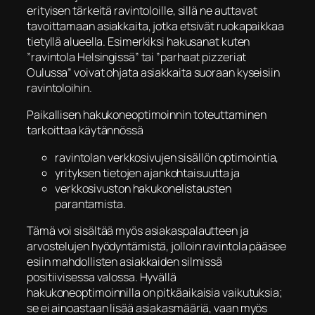
erityisen tärkeitä ravintoloille, sillä ne auttavat
tavoittamaan asiakkaita, jotka etsivät ruokapaikkaa
tietyllä alueella. Esimerkiksi hakusanat kuten
”ravintola Helsingissä” tai ”parhaat pizzeriat
Oulussa” voivat ohjata asiakkaita suoraan kyseisiin
ravintoloihin.
Paikallisen hakukoneoptimoinnin toteuttaminen
tarkoittaa käytännössä
ravintolan verkkosivujen sisällön optimointia,
yrityksen tietojen ajankohtaisuutta ja
verkkosivuston hakukonelistausten
parantamista.
Tämä voi sisältää myös asiakaspalautteen ja
arvostelujen hyödyntämistä, jolloin ravintola pääsee
esiin mahdollisten asiakkaiden silmissä
positiivisessa valossa. Hyvällä
hakukoneoptimoinnilla on pitkäaikaisia vaikutuksia;
se ei ainoastaan lisää asiakasmääriä, vaan myös