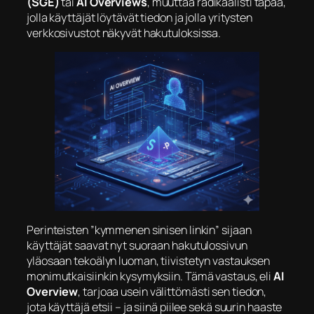
(SGE)
tai
AI Overviews
, muuttaa radikaalisti tapaa,
jolla käyttäjät löytävät tiedon ja jolla yritysten
verkkosivustot näkyvät hakutuloksissa.
​Perinteisten ”kymmenen sinisen linkin” sijaan
käyttäjät saavat nyt suoraan hakutulossivun
yläosaan tekoälyn luoman, tiivistetyn vastauksen
monimutkaisiinkin kysymyksiin. Tämä vastaus, eli
AI
Overview
, tarjoaa usein välittömästi sen tiedon,
jota käyttäjä etsii – ja siinä piilee sekä suurin haaste