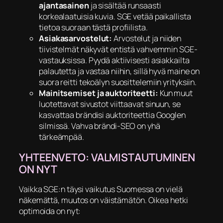
ajantasainen
ja sisältää runsaasti
korkealaatuisia kuvia. SGE vetää paikallista
tietoa suoraan tästä profiilista.
Asiakasarvostelut:
Arvostelut ja niiden
tiivistelmät näkyvät entistä vahvemmin SGE-
vastauksissa. Pyydä aktiivisesti asiakkailta
palautetta ja vastaa niihin, sillä hyvä maine on
suora reitti tekoälyn suosittelemiin yrityksiin.
Mainitsemiset ja auktoriteetti:
Kun muut
luotettavat sivustot viittaavat sinuun, se
kasvattaa brändisi auktoriteettia Googlen
silmissä. Vahva brändi-SEO on yhä
tärkeämpää.
​YHTEENVETO: VALMISTAUTUMINEN
ON NYT
​Vaikka SGE:n täysi vaikutus Suomessa on vielä
näkemättä, muutos on väistämätön. Oikea hetki
optimoida on nyt: