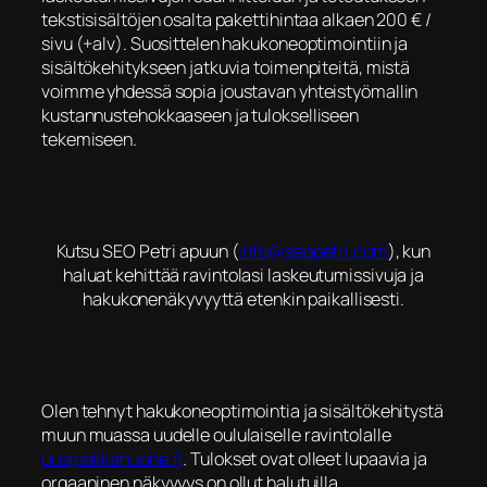
tekstisisältöjen osalta pakettihintaa alkaen 200 € /
sivu (+alv). Suosittelen hakukoneoptimointiin ja
sisältökehitykseen jatkuvia toimenpiteitä, mistä
voimme yhdessä sopia joustavan yhteistyömallin
kustannustehokkaaseen ja tulokselliseen
tekemiseen.
Kutsu SEO Petri apuun (
info@seopetri.com
), kun
haluat kehittää ravintolasi laskeutumissivuja ja
hakukonenäkyvyyttä etenkin paikallisesti.
Olen tehnyt hakukoneoptimointia ja sisältökehitystä
muun muassa uudelle oululaiselle ravintolalle
uusipakkahuone.fi
. Tulokset ovat olleet lupaavia ja
orgaaninen näkyvyys on ollut halutuilla