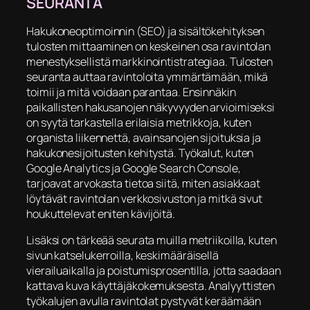
SEURANTA
Hakukoneoptimoinnin (SEO) ja sisältökehityksen
tulosten mittaaminen on keskeinen osa ravintolan
menestyksellistä markkinointistrategiaa. Tulosten
seuranta auttaa ravintoloita ymmärtämään, mikä
toimii ja mitä voidaan parantaa. Ensinnäkin
paikallisten hakusanojen näkyvyyden arvioimiseksi
on syytä tarkastella erilaisia metrikkoja, kuten
organista liikennettä, avainsanojen sijoituksia ja
hakukonesijoitusten kehitystä. Työkalut, kuten
Google Analytics ja Google Search Console,
tarjoavat arvokasta tietoa siitä, miten asiakkaat
löytävät ravintolan verkkosivuston ja mitkä sivut
houkuttelevat eniten kävijöitä.
Lisäksi on tärkeää seurata muilla metriikoilla, kuten
sivun katselukerroilla, keskimääräisellä
vierailuaikalla ja poistumisprosentilla, jotta saadaan
kattava kuva käyttäjäkokemuksesta. Analyyttisten
työkalujen avulla ravintolat pystyvät keräämään