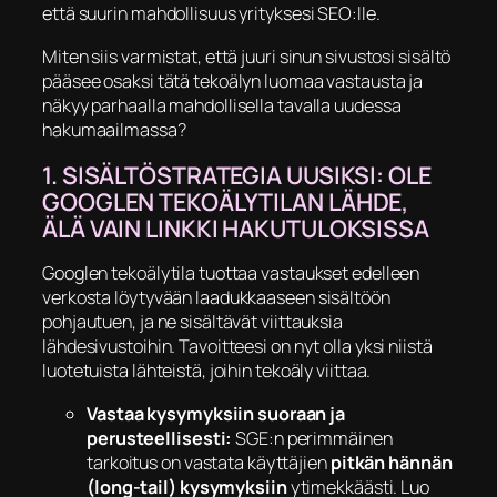
että suurin mahdollisuus yrityksesi SEO:lle.
​Miten siis varmistat, että juuri sinun sivustosi sisältö
pääsee osaksi tätä tekoälyn luomaa vastausta ja
näkyy parhaalla mahdollisella tavalla uudessa
hakumaailmassa?
​1. SISÄLTÖSTRATEGIA UUSIKSI: OLE
GOOGLEN TEKOÄLYTILAN LÄHDE,
ÄLÄ VAIN LINKKI HAKUTULOKSISSA
​Googlen tekoälytila tuottaa vastaukset edelleen
verkosta löytyvään laadukkaaseen sisältöön
pohjautuen, ja ne sisältävät viittauksia
lähdesivustoihin. Tavoitteesi on nyt olla yksi niistä
luotetuista lähteistä, joihin tekoäly viittaa.
Vastaa kysymyksiin suoraan ja
perusteellisesti:
SGE:n perimmäinen
tarkoitus on vastata käyttäjien
pitkän hännän
(long-tail) kysymyksiin
ytimekkäästi. Luo