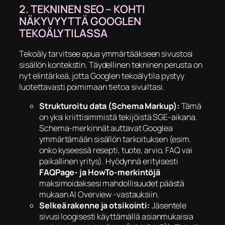
​2. TEKNINEN SEO – KOHTI
NÄKYVYYTTÄ GOOGLEN
TEKOÄLYTILASSA
​Tekoäly tarvitsee apua ymmärtääkseen sivustosi
sisällön kontekstin. Täydellinen tekninen perusta on
nyt elintärkeä, jotta Googlen tekoälytila pystyy
luotettavasti poimimaan tietoa sivuiltasi.
Strukturoitu data (Schema Markup):
Tämä
on yksi kriittisimmistä tekijöistä SGE-aikana.
Schema-merkinnät auttavat Googlea
ymmärtämään sisällön tarkoituksen (esim.
onko kyseessä resepti, tuote, arvio, FAQ vai
paikallinen yritys). Hyödynnä erityisesti
FAQPage- ja HowTo-merkintöjä
maksimoidaksesi mahdollisuudet päästä
mukaan AI Overview -vastauksiin.
Selkeä rakenne ja otsikointi:
Jäsentele
sivusi loogisesti käyttämällä asianmukaisia