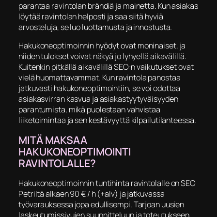
parantaa ravintolan brändiä ja mainetta. Kun asiakas
löytää ravintolan helposti ja saa siitä hyviä
arvosteluja, se luo luottamusta ja innostusta.
Hakukoneoptimoinnin hyödyt ovat moninaiset, ja
niiden tulokset voivat näkyä jo lyhyellä aikavälillä.
Kuitenkin pitkällä aikavälillä SEO:n vaikutukset ovat
vielä huomattavammat. Kun ravintola panostaa
jatkuvasti hakukoneoptimointiin, se voi odottaa
asiakasvirran kasvua ja asiakastyytyväisyyden
parantumista, mikä puolestaan vahvistaa
liiketoimintaa ja sen kestävyyttä kilpailutilanteessa.
MITÄ MAKSAA
HAKUKONEOPTIMOINTI
RAVINTOLALLE?
Hakukoneoptimoinnin tuntihinta ravintolalle on SEO
Petriltä alkaen 90 € / h (+alv) ja jatkuvassa
työvarauksessa jopa edullisempi. Tarjoan uusien
laskeutumissivujen suunnitteluun ja toteutukseen