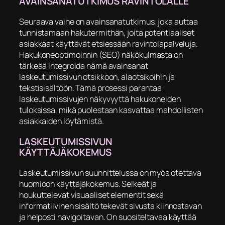
AVAINSANATUTKIMUS RAVINTOLALLE
Seuraava vaihe on avainsanatutkimus, joka auttaa
tunnistamaan hakutermithän, joita potentiaaliset
asiakkaat käyttävät etsiessään ravintolapalveluja.
Hakukoneoptimoinnin (SEO) näkökulmasta on
tärkeää integroida nämä avainsanat
laskeutumissivun otsikkoon, alaotsikoihin ja
tekstisisältöön. Tämä prosessi parantaa
laskeutumissivujen näkyvyyttä hakukoneiden
tuloksissa, mikä puolestaan kasvattaa mahdollisten
asiakkaiden löytämistä.
LASKEUTUMISSIVUN
KÄYTTÄJÄKOKEMUS
Laskeutumissivun suunnittelussa on myös otettava
huomioon käyttäjäkokemus. Selkeät ja
houkuttelevat visuaaliset elementit sekä
informatiivinen sisältö tekevät sivusta kiinnostavan
ja helposti navigoitavan. On suositeltavaa käyttää