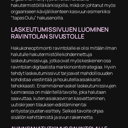
hakutermistöillä kärkisijoilla, mikä on johtanut myös
orgaaniseen kävijäliikenteen kasvuun esimerkiksi
”tapas Oulu” hakusanoilla.
LASKEUTUMISSIVUJEN LUOMINEN
RAVINTOLAN SIVUSTOLLE
Hakukoneoptimointi ravintolalle ei olisi mitään ilman
halutulle hakutermistölle kohdennettuja
laskeutumissivuja, jotka ovat myös keskeinen osa
ravintolan digitaalista markkinointistrategiaa. Hyvin
tehdyt laskeutumissivut tarjoavat mahdollisuuden
kohdistaa viestintää ja houkutella asiakkaita
tehokkaasti. Ensimmäinen askel laskeutumissivujen
luomisessa on määritellä tavoite, joka halutaan
saavuttaa, kuten asiakasvirran kasvattaminen,
uutiskirjeen tilauksen edistäminen tai
erityistarjousten esittely. Selkeä tavoite ohjaa
sisällön kehittämistä ja sivun rakennetta.