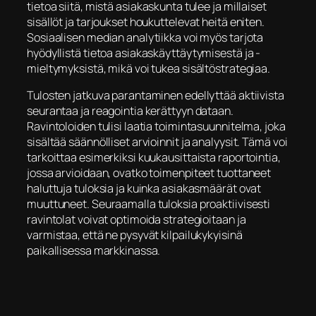
tietoa siitä, mistä asiakaskunta tulee ja millaiset
sisällöt ja tarjoukset houkuttelevat heitä eniten.
Sosiaalisen median analytiikka voi myös tarjota
hyödyllistä tietoa asiakaskäyttäytymisestä ja -
mieltymyksistä, mikä voi tukea sisältöstrategiaa.
Tulosten jatkuva parantaminen edellyttää aktiivista
seurantaa ja reagointia kerättyyn dataan.
Ravintoloiden tulisi laatia toimintasuunnitelma, joka
sisältää säännölliset arvioinnit ja analyysit. Tämä voi
tarkoittaa esimerkiksi kuukausittaista raportointia,
jossa arvioidaan, ovatko toimenpiteet tuottaneet
haluttuja tuloksia ja kuinka asiakasmäärät ovat
muuttuneet. Seuraamalla tuloksia proaktiivisesti
ravintolat voivat optimoida strategioitaan ja
varmistaa, että ne pysyvät kilpailukykyisinä
paikallisessa markkinassa.