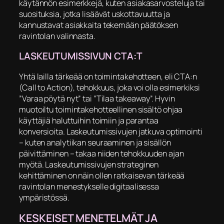
käytännön esimerkkejä, kuten asiakasarvosteluja tai
suosituksia, jotka lisäävät uskottavuutta ja
kannustavat asiakkaita tekemään päätöksen
ravintolan valinnasta.
LASKEUTUMISSIVUN CTA:T
Yhtä lailla tärkeää on toimintakehotteen, eli CTA:n
(Call to Action), tehokkuus, joka voi olla esimerkiksi
”Varaa pöytä nyt” tai ”Tilaa takeaway”. Hyvin
muotoiltu toimintakehotteellinen sisältö ohjaa
käyttäjiä haluttuihin toimiin ja parantaa
konversioita. Laskeutumissivujen jatkuva optimointi
– kuten analytiikan seuraaminen ja sisällön
päivittäminen – takaa niiden tehokkuuden ajan
myötä. Laskeutumissivujen strateginen
kehittäminen on näin ollen ratkaisevan tärkeää
ravintolan menestykselle digitaalisessa
ympäristössä.
KESKEISET MENETELMÄT JA