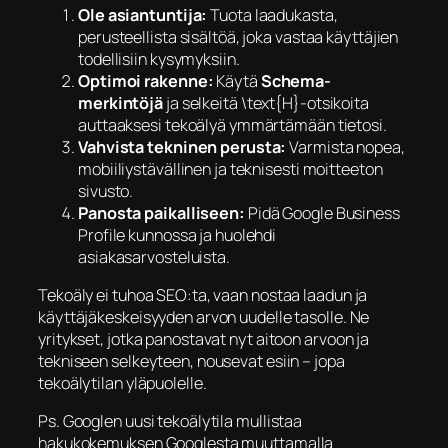
Ole asiantuntija:
Tuota laadukasta,
perusteellista sisältöä, joka vastaa käyttäjien
todellisiin kysymyksiin.
Optimoi rakenne:
Käytä
Schema-
merkintöjä
ja selkeitä \text{H}-otsikoita
auttaaksesi tekoälyä ymmärtämään tietosi.
Vahvista tekninen perusta:
Varmista nopea,
mobiiliystävällinen ja teknisesti moitteeton
sivusto.
Panosta paikalliseen:
Pidä Google Business
Profile kunnossa ja huolehdi
asiakasarvosteluista.
​Tekoäly ei tuhoa SEO:ta, vaan nostaa laadun ja
käyttäjäkeskeisyyden arvon uudelle tasolle. Ne
yritykset, jotka panostavat nyt aitoon arvoon ja
tekniseen selkeyteen, nousevat esiin – jopa
tekoälytilan yläpuolelle.
Ps. Googlen uusi tekoälytila mullistaa
hakukokemuksen Googlesta muuttamalla