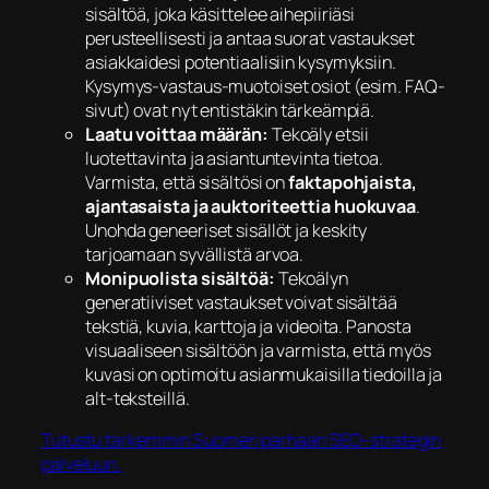
sisältöä, joka käsittelee aihepiiriäsi
perusteellisesti ja antaa suorat vastaukset
asiakkaidesi potentiaalisiin kysymyksiin.
Kysymys-vastaus-muotoiset osiot (esim. FAQ-
sivut) ovat nyt entistäkin tärkeämpiä.
Laatu voittaa määrän:
Tekoäly etsii
luotettavinta ja asiantuntevinta tietoa.
Varmista, että sisältösi on
faktapohjaista,
ajantasaista ja auktoriteettia huokuvaa
.
Unohda geneeriset sisällöt ja keskity
tarjoamaan syvällistä arvoa.
Monipuolista sisältöä:
Tekoälyn
generatiiviset vastaukset voivat sisältää
tekstiä, kuvia, karttoja ja videoita. Panosta
visuaaliseen sisältöön ja varmista, että myös
kuvasi on optimoitu asianmukaisilla tiedoilla ja
alt-teksteillä.
Tutustu tarkemmin Suomen parhaan SEO-strategin
palveluun.