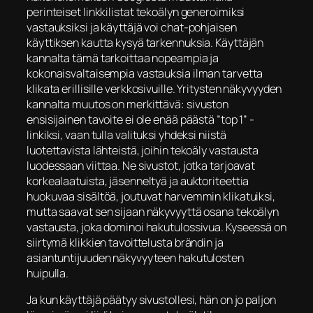
perinteiset linkkilistat tekoälyn generoimiksi
vastauksiksi ja käyttäjä voi chat-pohjaisen
käyttiksen kautta kysyä tarkennuksia. Käyttäjän
kannalta tämä tarkoittaa nopeampia ja
kokonaisvaltaisempia vastauksia ilman tarvetta
klikata erillisille verkkosivuille. Yritysten näkyvyyden
kannalta muutos on merkittävä: sivuston
ensisijainen tavoite ei ole enää päästä ”top 1” -
linkiksi, vaan tulla valituksi yhdeksi niistä
luotettavista lähteistä, joihin tekoäly vastausta
luodessaan viittaa. Ne sivustot, jotka tarjoavat
korkealaatuista, jäsenneltyä ja auktoriteettia
huokuvaa sisältöä, joutuvat harvemmin klikatuiksi,
mutta saavat sen sijaan näkyvyyttä osana tekoälyn
vastausta, joka dominoi hakutulossivua. Kyseessä on
siirtymä klikkien tavoittelusta brändin ja
asiantuntijuuden näkyvyyteen hakutulosten
huipulla.
Ja kun käyttäjä päätyy sivustollesi, hän on jo paljon