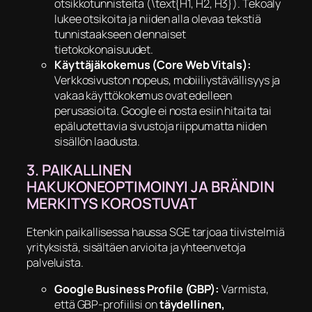
otsikkotunnisteita (\text{H1, H2, H3}). Tekoäly
lukee otsikoita ja niiden alla olevaa tekstiä
tunnistaakseen olennaiset
tietokokonaisuudet.
Käyttäjäkokemus (Core Web Vitals):
Verkkosivuston nopeus, mobiiliystävällisyys ja
vakaa käyttökokemus ovat edelleen
perusasioita. Google ei nosta esiin hitaita tai
epäluotettavia sivustoja riippumatta niiden
sisällön laadusta.
​3. PAIKALLINEN
HAKUKONEOPTIMOINYI JA BRÄNDIN
MERKITYS KOROSTUVAT
​Etenkin paikallisessa haussa SGE tarjoaa tiivistelmiä
yrityksistä, sisältäen arvioita ja yhteenvetoja
palveluista.
Google Business Profile (GBP):
Varmista,
että GBP-profiilisi on
täydellinen,