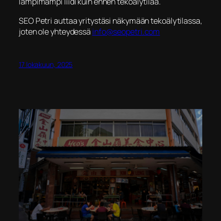
lämpimämpi liidi kuin ennen tekoälytilaa.
SEO Petri auttaa yritystäsi näkymään tekoälytilassa,
joten ole yhteydessä
info@seopetri.com
17 lokakuun, 2025