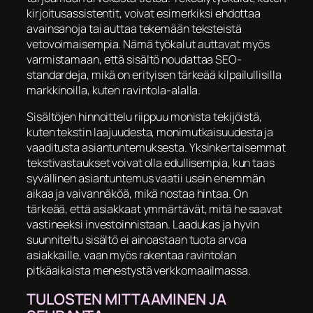
kirjoitusassistentit, voivat esimerkiksi ehdottaa
avainsanoja tai auttaa tekemään teksteistä
vetovoimaisempia. Nämä työkalut auttavat myös
varmistamaan, että sisältö noudattaa SEO-
standardeja, mikä on erityisen tärkeää kilpailullisilla
markkinoilla, kuten ravintola-alalla.
Sisältöjen hinnoittelu riippuu monista tekijöistä,
kuten tekstin laajuudesta, monimutkaisuudesta ja
vaaditusta asiantuntemuksesta. Yksinkertaisemmat
tekstivastaukset voivat olla edullisempia, kun taas
syvällinen asiantuntemus vaatii usein enemmän
aikaa ja vaivannäköä, mikä nostaa hintaa. On
tärkeää, että asiakkaat ymmärtävät, mitä he saavat
vastineeksi investoinnistaan. Laadukas ja hyvin
suunniteltu sisältö ei ainoastaan tuota arvoa
asiakkaille, vaan myös rakentaa ravintolan
pitkäaikaista menestystä verkkomaailmassa.
TULOSTEN MITTAAMINEN JA