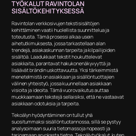
TYÖKALUT RAVINTOLAN
SISÄLTÖKEHITYKSESSÄ
Ravintolan verkkosivujen tekstisisältöjen
kehittäminen vaatii huolellista suunnittelua ja
toteutusta. Tämä prosessi alkaa usein
aihetutkimuksesta, jossa tarkastellaan alan
trendejä, asiakaskunnan tarpeita ja kilpailijoiden
sisältöä. Laadukkaat tekstit houkuttelevat
asiakkaita, parantavat hakukonenäkyvyyttä ja
lisäävät brändin uskottavuutta. Yksi tärkeimmistä
menetelmistä on asiakkaan ja sisällöntuottajien
välinen yhteistyö, jossa kuunnellaan asiakkaan
visioita ja ideoita. Tämä vuorovaikutus auttaa
muokkaamaan tekstejä sellaisiksi, että ne vastaavat
asiakkaan odotuksia ja tarpeita.
Tekoälyn hyödyntäminen on tullut yhä
suositummaksi sisällöntuotannossa, sillä se pystyy
analysoimaan suuria tietomassoja nopeasti ja
tarjoamaan arvokasta tietoa. Tekoälytyökalut, kuten