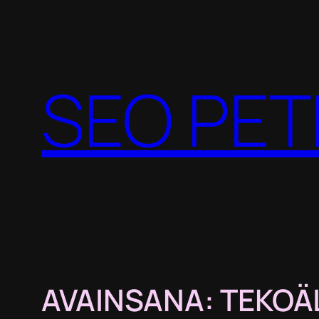
Siirry
sisältöön
SEO PET
AVAINSANA:
TEKOÄ