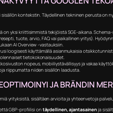
TI NÄKYVYYTTÄ GOOGLEN TEKO
sisällön kontekstin. Täydellinen tekninen perusta on nyt
 on yksi kriittisimmistä tekijöistä SGE-aikana. Sche
esepti, tuote, arvio, FAQ vai paikallinen yritys). Hyödynn
kaan AI Overview -vastauksiin.
usi loogisesti käyttämällä asianmukaisia otsikkotunniste
n olennaiset tietokokonaisuudet.
kosivuston nopeus, mobiiliystävällisyys ja vakaa käytt
oja riippumatta niiden sisällön laadusta.
NEOPTIMOINYI JA BRÄNDIN M
miä yrityksistä, sisältäen arvioita ja yhteenvetoja palvelu
että GBP-profiilisi on
täydellinen, ajantasainen
ja sisäl