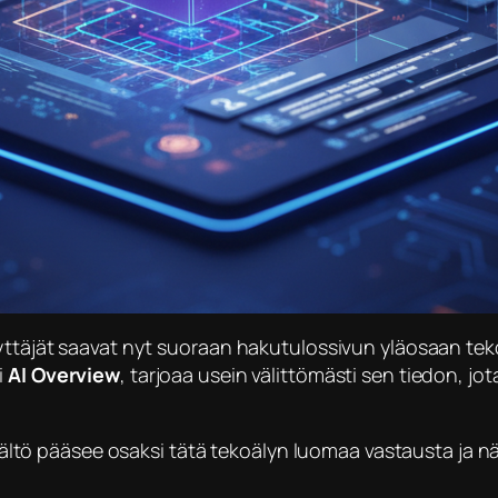
käyttäjät saavat nyt suoraan hakutulossivun yläosaan tek
i
AI Overview
, tarjoaa usein välittömästi sen tiedon, jota
 sisältö pääsee osaksi tätä tekoälyn luomaa vastausta ja 