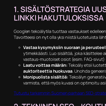
​1. SISÄLTÖSTRATEGIA UU
LINKKI HAKUTULOKSISSA
​Googlen tekoälytila tuottaa vastaukset edelleen
Tavoitteesi on nyt olla yksi niistä luotetuista läht
Vastaa kysymyksiin suoraan ja perusteell
ytimekkäästi. Luo sisältöä, joka käsittelee 
vastaus-muotoiset osiot (esim. FAQ-sivut) 
Laatu voittaa määrän:
Tekoäly etsii luotet
auktoriteettia huokuvaa
. Unohda geneerise
Monipuolista sisältöä:
Tekoälyn generatiivi
varmista, että myös kuvasi on optimoitu asian
Tutustu tarkemmin Suomen parhaan SEO-strate