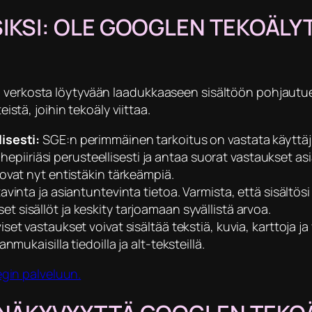
SIKSI: OLE GOOGLEN TEKOÄLYT
 verkosta löytyvään laadukkaaseen sisältöön pohjautuen,
eistä, joihin tekoäly viittaa.
isesti:
SGE:n perimmäinen tarkoitus on vastata käyttä
aihepiiriäsi perusteellisesti ja antaa suorat vastaukset a
ovat nyt entistäkin tärkeämpiä.
tavinta ja asiantuntevinta tietoa. Varmista, että sisältös
t sisällöt ja keskity tarjoamaan syvällistä arvoa.
set vastaukset voivat sisältää tekstiä, kuvia, karttoja ja
mukaisilla tiedoilla ja alt-teksteillä.
gin palveluun.