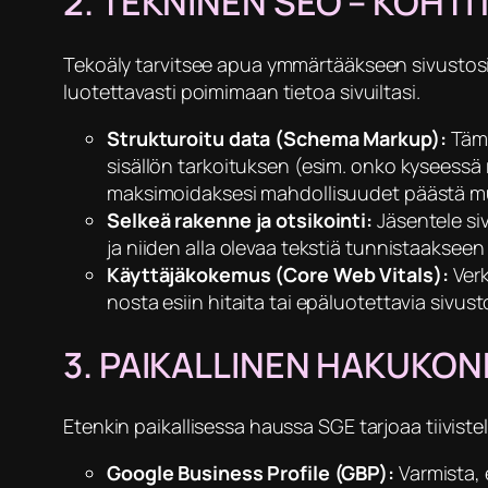
​2. TEKNINEN SEO – KOH
​Tekoäly tarvitsee apua ymmärtääkseen sivustosi 
luotettavasti poimimaan tietoa sivuiltasi.
Strukturoitu data (Schema Markup):
Tämä
sisällön tarkoituksen (esim. onko kyseessä r
maksimoidaksesi mahdollisuudet päästä mu
Selkeä rakenne ja otsikointi:
Jäsentele siv
ja niiden alla olevaa tekstiä tunnistaaksee
Käyttäjäkokemus (Core Web Vitals):
Verk
nosta esiin hitaita tai epäluotettavia sivust
​3. PAIKALLINEN HAKUKO
​Etenkin paikallisessa haussa SGE tarjoaa tiivistel
Google Business Profile (GBP):
Varmista, 