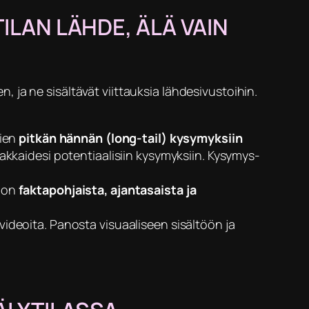
ILAN LÄHDE, ÄLÄ VAIN
 ja ne sisältävät viittauksia lähdesivustoihin.
jien
pitkän hännän (long-tail) kysymyksiin
siakkaidesi potentiaalisiin kysymyksiin. Kysymys-
i on
faktapohjaista, ajantasaista ja
 videoita. Panosta visuaaliseen sisältöön ja