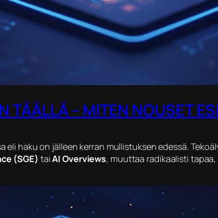
 TÄÄLLÄ – MITEN NOUSET ESI
 eli haku on jälleen kerran mullistuksen edessä. Teko
nce (SGE)
tai
AI Overviews
, muuttaa radikaalisti tapaa, 