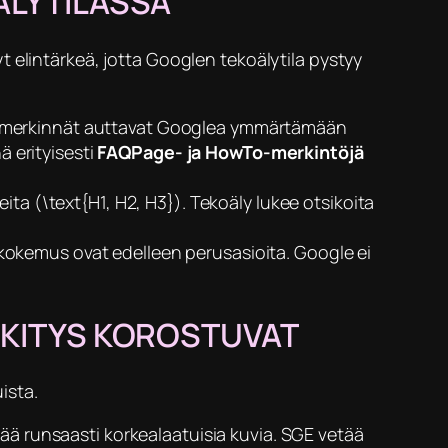
ÄLYTILASSA
 elintärkeä, jotta Googlen tekoälytila pystyy
ma-merkinnät auttavat Googlea ymmärtämään
ä erityisesti
FAQPage- ja HowTo-merkintöjä
ita (\text{H1, H2, H3}). Tekoäly lukee otsikoita
ökokemus ovat edelleen perusasioita. Google ei
ERKITYS KOROSTUVAT
ista.
tää runsaasti korkealaatuisia kuvia. SGE vetää