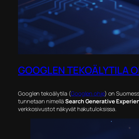
GOOGLEN TEKOÄLYTILA ON
​Googlen tekoälytila (
Googlen ohje
) on Suomessa
tunnetaan nimellä
Search Generative Experie
verkkosivustot näkyvät hakutuloksissa.