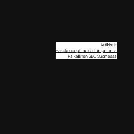
Artikkelit
Hakukoneoptimointi Tampereella
Paikallinen SEO Suomessa