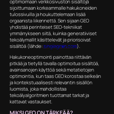
optimoimaan verkkosivuston sisältöjä
sijoittumaan korkeammalle hakukoneiden
tulossivuilla ja houkuttelemaan lisää
orgaanista liikennettä. Sen sijaan GEO
yhdistää perinteiset SEO-tekniikat
ymmärrykseen siitä, kuinka generatiiviset
tekoälymallit käsittelevät ja priorisoivat
sisältöä (lähde:
singlegrain.com
).
Hakukoneoptimointi painottaa riittävän
pitkää ja tietyllä tavalla optimoitua sisältöä,
avainsanojen käyttöä sekä metatietojen
optimointia, kun taas GEO korostaa selkeän
ja kontekstuaalisesti relevantin sisällön
luomista, joka mahdollistaa
tekoälyalgoritmien tuottamat tarkat ja
kattavat vastaukset.
MIKSI GEO ON TÄRKEÄÄ?