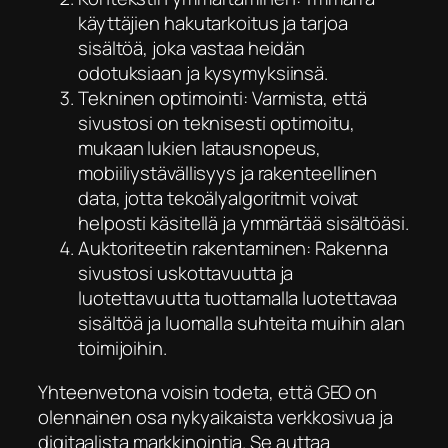
käyttäjien hakutarkoitus ja tarjoa
sisältöä, joka vastaa heidän
odotuksiaan ja kysymyksiinsä.
Tekninen optimointi: Varmista, että
sivustosi on teknisesti optimoitu,
mukaan lukien latausnopeus,
mobiiliystävällisyys ja rakenteellinen
data, jotta tekoälyalgoritmit voivat
helposti käsitellä ja ymmärtää sisältöäsi.
Auktoriteetin rakentaminen: Rakenna
sivustosi uskottavuutta ja
luotettavuutta tuottamalla luotettavaa
sisältöä ja luomalla suhteita muihin alan
toimijoihin.
Yhteenvetona voisin todeta, että GEO on
olennainen osa nykyaikaista verkkosivua ja
digitaalista markkinointia. Se auttaa