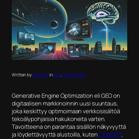
Written by
SEO Petri
in
SEO
, 
Markkinointi
Generative Engine Optimization eli GEO on
digitaalisen markkinoinnin uusi suuntaus,
joka keskittyy optimoimaan verkkosisältöä
tekoälypohjaisia hakukoneita varten.
Tavoitteena on parantaa sisällön näkyvyyttä
ja löydettävyyttä alustoilla, kuten
ChatGPT
,