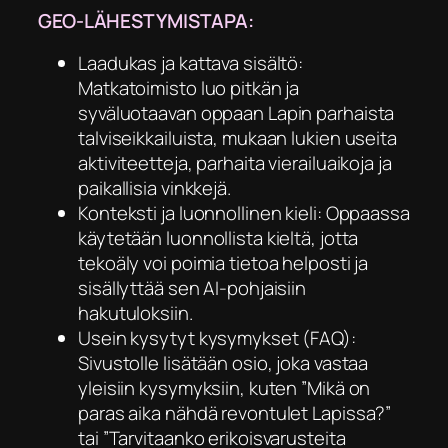
GEO-LÄHESTYMISTAPA:
Laadukas ja kattava sisältö:
Matkatoimisto luo pitkän ja
syväluotaavan oppaan Lapin parhaista
talviseikkailuista, mukaan lukien useita
aktiviteetteja, parhaita vierailuaikoja ja
paikallisia vinkkejä.
Konteksti ja luonnollinen kieli: Oppaassa
käytetään luonnollista kieltä, jotta
tekoäly voi poimia tietoa helposti ja
sisällyttää sen AI-pohjaisiin
hakutuloksiin.
Usein kysytyt kysymykset (FAQ):
Sivustolle lisätään osio, joka vastaa
yleisiin kysymyksiin, kuten ”Mikä on
paras aika nähdä revontulet Lapissa?”
tai ”Tarvitaanko erikoisvarusteita