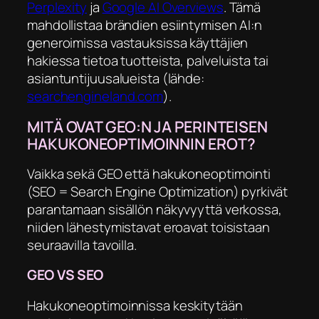
Perplexity
ja
Google AI Overviews
. Tämä
mahdollistaa brändien esiintymisen AI:n
generoimissa vastauksissa käyttäjien
hakiessa tietoa tuotteista, palveluista tai
asiantuntijuusalueista (lähde:
searchengineland.com
).
MITÄ OVAT GEO:N JA PERINTEISEN
HAKUKONEOPTIMOINNIN EROT?
Vaikka sekä GEO että hakukoneoptimointi
(SEO = Search Engine Optimization) pyrkivät
parantamaan sisällön näkyvyyttä verkossa,
niiden lähestymistavat eroavat toisistaan
seuraavilla tavoilla.
GEO VS SEO
Hakukoneoptimoinnissa keskitytään