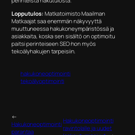
perinteistä hakutulosta.
Lopputulos:
Matkatoimisto Maailman
Matkaajat saa enemmän näkyvyyttä
muuttuneessa hakukoneympäristössä ja
asiakkaita, koska sen sisältö on optimoitu
paitsi perinteiseen SEO:hon myös
tekoälyhakujen tarpeisiin.
hakukoneoptimointi
tekoälyoptimointi
←
Hakukoneoptimointi
Hakukoneoptimointi
ravintolalle ja uudet
parantaa